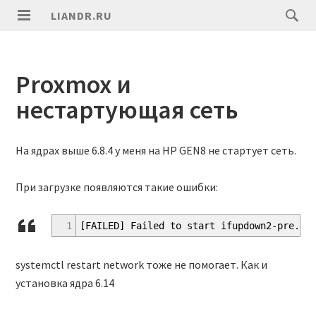
LIANDR.RU
Proxmox и
нестартующая сеть
На ядрах выше 6.8.4 у меня на HP GEN8 не стартует сеть.
При загрузке появляются такие ошибки:
1
[FAILED] Failed to start ifupdown2-pre.se
systemctl restart network тоже не помогает. Как и
установка ядра 6.14