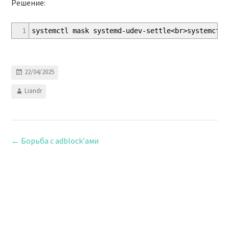
Решение:
1
systemctl mask systemd-udev-settle<br>systemctl 
22/04/2025
Liandr
←
Борьба с adblock’ами