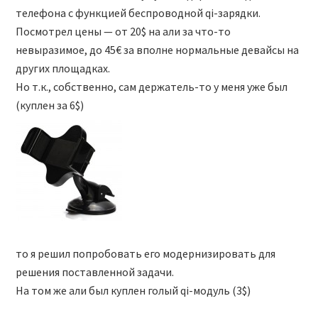
телефона с функцией беспроводной qi-зарядки.
Посмотрел цены — от 20$ на али за что-то
невыразимое, до 45€ за вполне нормальные девайсы на
других площадках.
Но т.к., собственно, сам держатель-то у меня уже был
(куплен за 6$)
то я решил попробовать его модернизировать для
решения поставленной задачи.
На том же али был куплен голый qi-модуль (3$)