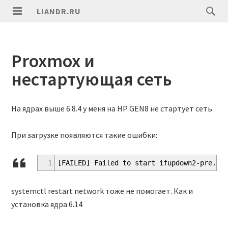
LIANDR.RU
Proxmox и
нестартующая сеть
На ядрах выше 6.8.4 у меня на HP GEN8 не стартует сеть.
При загрузке появляются такие ошибки:
1
[FAILED] Failed to start ifupdown2-pre.se
systemctl restart network тоже не помогает. Как и
установка ядра 6.14