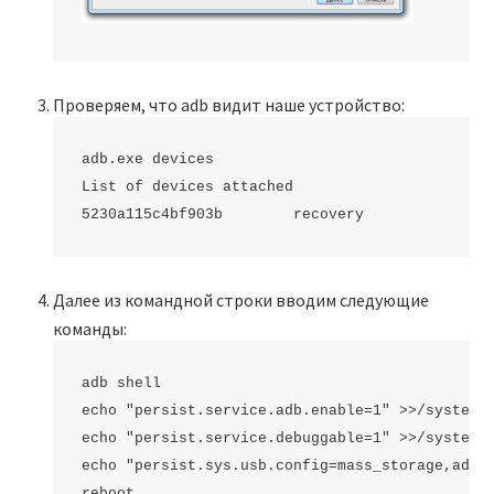
Проверяем, что adb видит наше устройство:
adb.exe devices

List of devices attached

5230a115c4bf903b        recovery
Далее из командной строки вводим следующие
команды:
adb shell

echo "persist.service.adb.enable=1" >>/system/b
echo "persist.service.debuggable=1" >>/system/b
echo "persist.sys.usb.config=mass_storage,adb" 