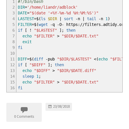
1
#!/bin/bash
2
DIR
=
'/home/liandr/adblock'
3
DATE
=
"
$(date '+%Y-%m-%d %H:%M:%S')
"
4
LASTEST
=$
(
ls
$DIR
|
sort
-n
|
tail
-n
1
)
5
FILTER
=$
(
wget
-q
-O-
https:
//
filters.adtidy.org
/
6
if
[
!
"
$LASTEST
"
]
;
then
7
echo
"
$FILTER
"
>
"
$DIR
/
$DATE
.txt"
8
exit
9
fi
10
11
DIFF
=$
(
diff
-pub
"
$DIR
/
$LASTEST
"
<
(
echo
"
$FILTER
12
if
[
"
$DIFF
"
]
;
then
13
echo
"
$DIFF
"
>
"
$DIR
/
$DATE
.diff"
14
sleep
1
;
15
echo
"
$FILTER
"
>
"
$DIR
/
$DATE
.txt"
16
fi
23/08/2018
0 Comments