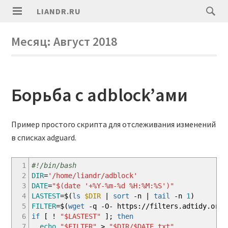
LIANDR.RU
Месяц:
Август 2018
Борьба с adblock’ами
Пример простого скрипта для отслеживания изменений
в списках adguard.
1
#!/bin/bash
2
DIR
=
'/home/liandr/adblock'
3
DATE
=
"
$(date '+%Y-%m-%d %H:%M:%S')
"
4
LASTEST
=$
(
ls
$DIR
|
sort
-n
|
tail
-n
1
)
5
FILTER
=$
(
wget
-q
-O-
https:
//
filters.adtidy.org
/
6
if
[
!
"
$LASTEST
"
]
;
then
7
echo
"
$FILTER
"
>
"
$DIR
/
$DATE
.txt"