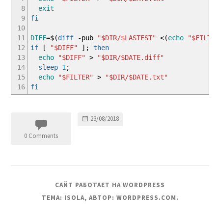
8
exit
9
fi
10
11
DIFF
=$
(
diff
-pub
"
$DIR
/
$LASTEST
"
<
(
echo
"
$FILTER
12
if
[
"
$DIFF
"
]
;
then
13
echo
"
$DIFF
"
>
"
$DIR
/
$DATE
.diff"
14
sleep
1
;
15
echo
"
$FILTER
"
>
"
$DIR
/
$DATE
.txt"
16
fi
23/08/2018
0 Comments
САЙТ РАБОТАЕТ НА WORDPRESS
ТЕМА: ISOLA, АВТОР:
WORDPRESS.COM
.